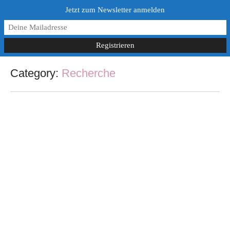
Jetzt zum Newsletter anmelden
Category:
Recherche
Recherche für Bücher
30. August 2022
/
No Comments
Manche Genre brauchen mehr Recherche für Bücher, manche
weniger. Besonders rechercheintensiv sind historische Romane, bei
denen man sich in eine bestimmte Zeit einarbeiten...
Read More