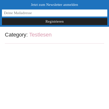
Jetzt zum Newsletter anmelden
Category:
Testlesen
Testleser:innen – die ersten Tester:innen
eines Buchs
18. Mai 2019
/
1 Comment
Als ich zu Schreiben begonnen habe und die Kapitel auf Wattpad
hochlud, hatte ich keine Testleser:innen. Ich habe höchstens selbst
nochmal über das...
Read More