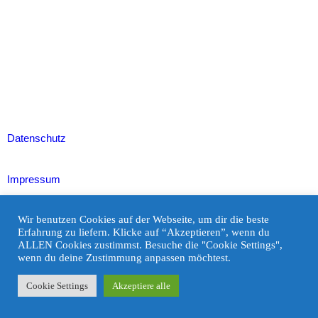
Datenschutz
Impressum
Wir benutzen Cookies auf der Webseite, um dir die beste
Newsletter von Saskia Stanner
Erfahrung zu liefern. Klicke auf “Akzeptieren”, wenn du
ALLEN Cookies zustimmst. Besuche die "Cookie Settings",
wenn du deine Zustimmung anpassen möchtest.
Cookie Settings
Akzeptiere alle