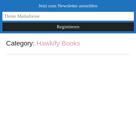
Jetzt zum Newsletter anmelden
Category:
Hawkify Books
Die Welt von Excaliburs Vermächtnis
23. November 2021
/
2 Comments
Die Welt von Excaliburs Vermächtnis ist in England angesiedelt. Das
liegt daran, dass die Artus Sage in England spielt. Wieso es genau
Manchester...
Read More