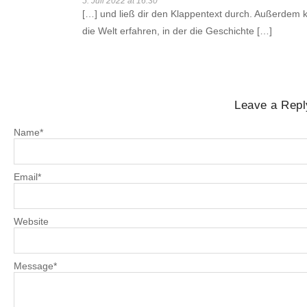
5. Juli 2022 at 16:30
[…] und ließ dir den Klappentext durch. Außerdem
die Welt erfahren, in der die Geschichte […]
Leave a Repl
Name
*
Email
*
Website
Message
*