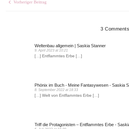
Vorheriger Beitrag
3 Comment
Weltenbau allgemein | Saskia Stanner
9. April 2023 at 10:21
[…] Entflammtes Erbe […]
Phönix im Buch - Meine Fantasywesen - Saskia S
8. September 2022 at 18:33
[…] Welt von Entflammtes Erbe […]
Triff die Protagonisten – Entflammtes Erbe - Sask