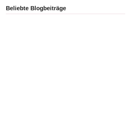
Beliebte Blogbeiträge
Dilogie – was
Die Welt von
heißt das
Brisbane Love
eigentlich?
By
Saskiasta
-
13. April 2025
-
4. September 2023
By
Saskiasta