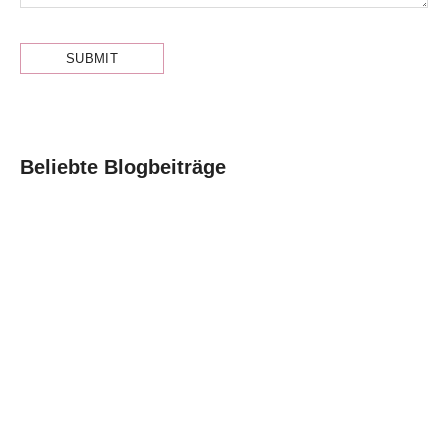
Beliebte Blogbeiträge
Dilogie – was
Die Welt von
heißt das
Brisbane Love
eigentlich?
By
Saskiasta
-
13. April 2025
-
4. September 2023
By
Saskiasta